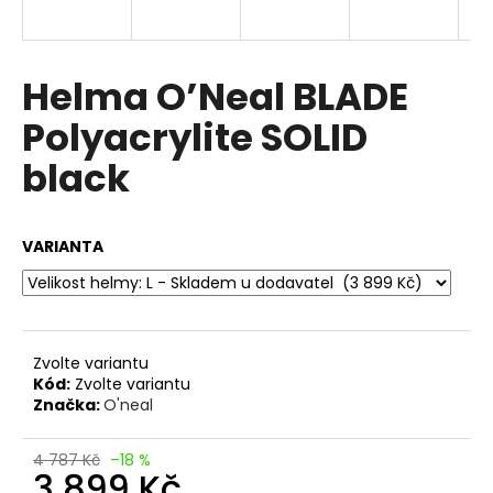
a
j
í
Helma O’Neal BLADE
t
Polyacrylite SOLID
?
black
VARIANTA
HLEDAT
D
Zvolte variantu
o
Kód:
Zvolte variantu
p
Značka:
O'neal
o
r
4 787 Kč
–18 %
u
3 899 Kč