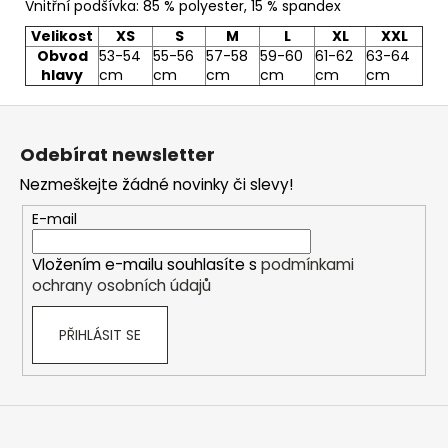
Vnitřní podšívka: 85 % polyester, 15 % spandex
Velikost
XS
S
M
L
XL
XXL
Obvod
53-54
55-56
57-58
59-60
61-62
63-64
hlavy
cm
cm
cm
cm
cm
cm
Z
á
Odebírat newsletter
p
Nezmeškejte žádné novinky či slevy!
a
t
E-mail
í
Vložením e-mailu souhlasíte s
podmínkami
ochrany osobních údajů
PŘIHLÁSIT SE