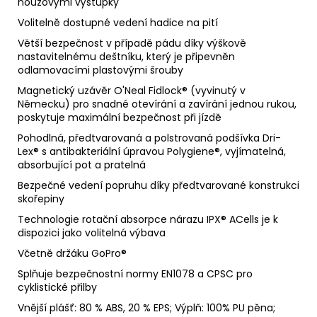
nouzovými výstupky
Volitelně dostupné vedení hadice na pití
Větší bezpečnost v případě pádu díky výškově
nastavitelnému deštníku, který je připevněn
odlamovacími plastovými šrouby
Magnetický uzávěr O'Neal Fidlock® (vyvinutý v
Německu) pro snadné otevírání a zavírání jednou rukou,
poskytuje maximální bezpečnost při jízdě
Pohodlná, předtvarovaná a polstrovaná podšívka Dri-
Lex® s antibakteriální úpravou Polygiene®, vyjímatelná,
absorbující pot a pratelná
Bezpečné vedení popruhu díky předtvarované konstrukci
skořepiny
Technologie rotační absorpce nárazu IPX® ACells je k
dispozici jako volitelná výbava
Včetně držáku GoPro®
Splňuje bezpečnostní normy EN1078 a CPSC pro
cyklistické přilby
Vnější plášť: 80 % ABS, 20 % EPS; Výplň: 100% PU pěna;