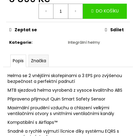
č
Měrná
u
DO KOŠÍKU
cena:
j
e
m
Zeptat se
Sdílet
e
Kategorie
:
Integrální helmy
KONCOVKA
ŘADÍCÍHO
Popis
Značka
BOWDENU
4MM
5
Helma se 2 vnějšími skořepinami a 3 EPS pro zvýšenou
Kč
bezpečnost a perfektní padnutí
MTB sjezdová helma vyrobená z vysoce kvalitního ABS
Připraveno přijmout Quin Smart Safety Sensor
Maximální proudění vzduchu a chlazení velkými
ventilačními otvory s vnitřními ventilačními kanály
Kompatibilní s Airflaps™
Snadné a rychlé vyjmutí lícnice díky systému EQRS s