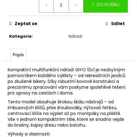
č
DO KOŠÍKU
cena:
u
j
e
Zeptat se
Sdílet
m
e
Kategorie
:
Nářadí
PLÁŠŤ
Popis
MICHELIN
FORCE
AM2
Kompaktní multifunkční nářadí GIYO 12v1 je nezbytným
29X2.60
pomocníkem každého cyklisty – od rekreačních jezdců
COMPETITION
po zkušené bikery. Díky robustní kovové konstrukci a
LINE
preciznímu zpracování vám poskytne spolehlivé řešení
KEVLAR
pro opravy na cestách i doma.
GUM-
X
Tento model obsahuje širokou škálu nástrojů – od
TS
imbusových klíčů, přes šroubováky, nýtovač řetězu,
TLR
centrovací klíče na výplet až po montpáky na pláště.
1
Vše v jednom kompaktním těle, které se snadno vejde
478
do brašny, kapsy dresu nebo batohu.
Kč
Výhody a vlastnosti: