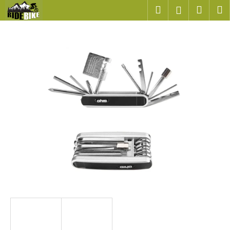
K
Přejít
Hledat
Náku
M
Přihlášen
na
o
obsah
Zpět
Zpět
košík
š
í
C
k
o
p
o
t
ř
e
b
u
j
e
t
e
n