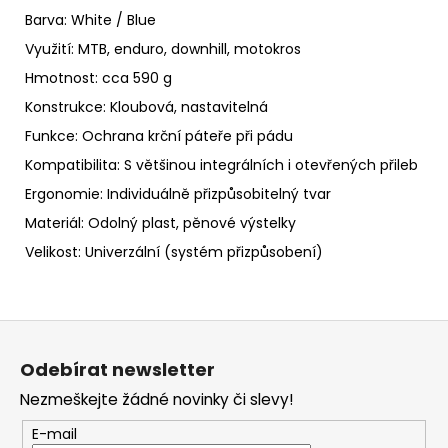
Barva: White / Blue
Využití: MTB, enduro, downhill, motokros
Hmotnost: cca 590 g
Konstrukce: Kloubová, nastavitelná
Funkce: Ochrana krční páteře při pádu
Kompatibilita: S většinou integrálních i otevřených přileb
Ergonomie: Individuálně přizpůsobitelný tvar
Materiál: Odolný plast, pěnové výstelky
Velikost: Univerzální (systém přizpůsobení)
Z
á
Odebírat newsletter
p
Nezmeškejte žádné novinky či slevy!
a
t
E-mail