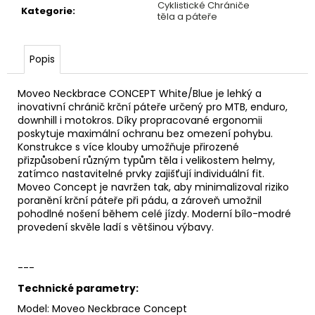
č
Cyklistické Chrániče
Kategorie
:
u
těla a páteře
j
e
Popis
m
e
Moveo Neckbrace CONCEPT White/Blue je lehký a
inovativní chránič krční páteře určený pro MTB, enduro,
PLÁŠŤ
downhill i motokros. Díky propracované ergonomii
MICHELIN
poskytuje maximální ochranu bez omezení pohybu.
WILD
Konstrukce s více klouby umožňuje přirozené
ENDURO
přizpůsobení různým typům těla i velikostem helmy,
FRONT
zatímco nastavitelné prvky zajišťují individuální fit.
29X2.40
Moveo Concept je navržen tak, aby minimalizoval riziko
RACING
poranění krční páteře při pádu, a zároveň umožnil
LINE
pohodlné nošení během celé jízdy. Moderní bílo-modré
KEVLAR
provedení skvěle ladí s většinou výbavy.
920
Kč
Původně:
---
2
299
Technické parametry:
Kč
Model: Moveo Neckbrace Concept