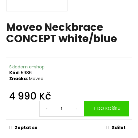
a
j
í
Moveo Neckbrace
t
CONCEPT white/blue
?
Skladem e-shop
HLEDAT
Kód:
5986
Značka:
Moveo
4 990 Kč
D
Měrná
o
DO KOŠÍKU
cena:
p
o
r
Zeptat se
Sdílet
u