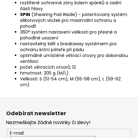
rozšířené ochranné zóny kolem spánků a zadní
části hlavy
SPIN
(Shearing Pad INside)
- patentovaný systém
silikonových vložek pro maximální ochranu a
pohodlí
360° systém nastavení velikosti pro přesné a
pohodlné usazení
nastavitelný kšilt s breakaway systémem pro
ochranu krční páteře při pádu
optimálně umístěné větrací otvory pro dokonalou
ventilaci
počet větracích otvorů:
12
hmotnost: 305 g (M/L)
Velikosti: S (51-54 cm), M (55-58 cm), L (59-62
cm)
Z
á
Odebírat newsletter
p
Nezmeškejte žádné novinky či slevy!
a
t
E-mail