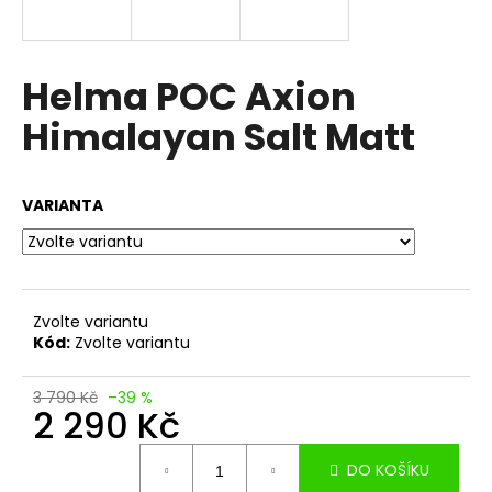
a
j
í
Helma POC Axion
t
Himalayan Salt Matt
?
VARIANTA
HLEDAT
Zvolte variantu
Kód:
Zvolte variantu
D
o
p
3 790 Kč
–39 %
2 290 Kč
o
r
Měrná
u
DO KOŠÍKU
cena: