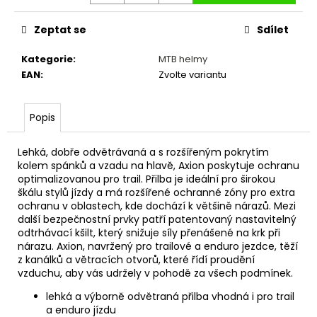
č
u
Zeptat se
Sdílet
j
e
Kategorie
:
MTB helmy
m
EAN
:
Zvolte variantu
e
Popis
PŘILBA
O'NEAL
TRAPPER
Lehká, dobře odvětrávaná a s rozšířeným pokrytím
SOLID
kolem spánků a vzadu na hlavě, Axion poskytuje ochranu
CARAMEL
optimalizovanou pro trail. Přilba je ideální pro širokou
2
škálu stylů jízdy a má rozšířené ochranné zóny pro extra
159
ochranu v oblastech, kde dochází k většině nárazů. Mezi
Kč
další bezpečnostní prvky patří patentovaný nastavitelný
odtrhávací kšilt, který snižuje síly přenášené na krk při
nárazu. Axion, navržený pro trailové a enduro jezdce, těží
z kanálků a větracích otvorů, které řídí proudění
vzduchu, aby vás udržely v pohodě za všech podmínek.
lehká a výborně odvětraná přilba vhodná i pro trail
a enduro jízdu