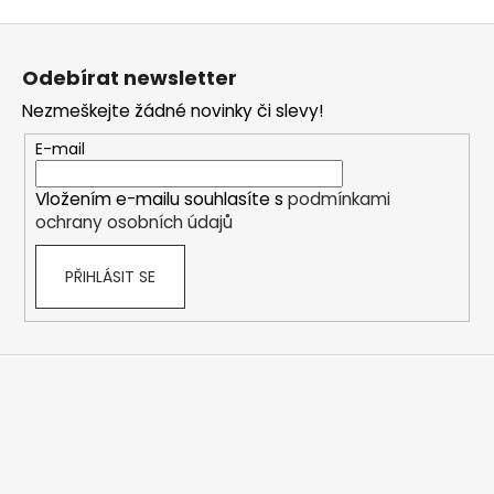
Z
á
Odebírat newsletter
p
Nezmeškejte žádné novinky či slevy!
a
t
E-mail
í
Vložením e-mailu souhlasíte s
podmínkami
ochrany osobních údajů
PŘIHLÁSIT SE