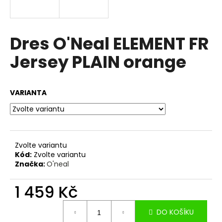
a
j
í
Dres O'Neal ELEMENT FR
t
Jersey PLAIN orange
?
VARIANTA
HLEDAT
Zvolte variantu
Kód:
Zvolte variantu
D
Značka:
O'neal
o
p
1 459 Kč
o
r
Měrná
u
DO KOŠÍKU
cena: