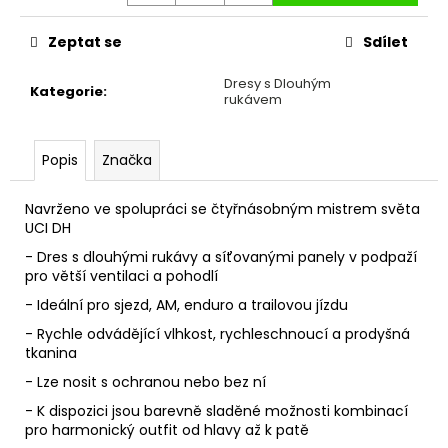
č
u
Zeptat se
Sdílet
j
e
Dresy s Dlouhým
m
Kategorie
:
rukávem
e
Popis
Značka
KAZETA
SHIMANO
DEORE
Navrženo ve spolupráci se čtyřnásobným mistrem světa
CS-
UCI DH
M6100
12
- Dres s dlouhými rukávy a síťovanými panely v podpaží
10-
pro větší ventilaci a pohodlí
51Z
- Ideální pro sjezd, AM, enduro a trailovou jízdu
1
689
- Rychle odvádějící vlhkost, rychleschnoucí a prodyšná
Kč
tkanina
- Lze nosit s ochranou nebo bez ní
- K dispozici jsou barevně sladěné možnosti kombinací
pro harmonický outfit od hlavy až k patě