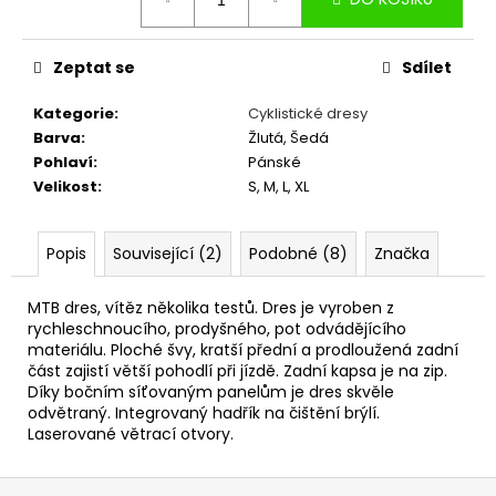
č
cena:
u
j
Zeptat se
Sdílet
e
m
Kategorie
:
Cyklistické dresy
e
Barva
:
Žlutá, Šedá
Pohlaví
:
Pánské
Velikost
:
S, M, L, XL
HUSTILKA
BETO
SP-
006AG
Popis
Související (2)
Podobné (8)
Značka
NA
VIDLICE,
TLUMIČE,
MTB dres, vítěz několika testů. Dres je vyroben z
DUŠE
rychleschnoucího, prodyšného, pot odvádějícího
materiálu. Ploché švy, kratší přední a prodloužená zadní
689
Kč
část zajistí větší pohodlí při jízdě. Zadní kapsa je na zip.
Díky bočním síťovaným panelům je dres skvěle
odvětraný. Integrovaný hadřík na čištění brýlí.
Laserované větrací otvory.
Z