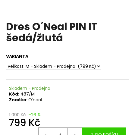
a
j
í
Dres O´Neal PIN IT
t
šedá/žlutá
?
VARIANTA
HLEDAT
Skladem - Prodejna
Kód:
487/M
D
Značka:
O'neal
o
p
1 090 Kč
–26 %
o
799 Kč
r
u
Měrná
DO KOŠÍKU