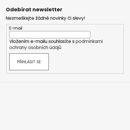
á
Odebírat newsletter
p
Nezmeškejte žádné novinky či slevy!
a
t
E-mail
í
Vložením e-mailu souhlasíte s
podmínkami
ochrany osobních údajů
PŘIHLÁSIT SE