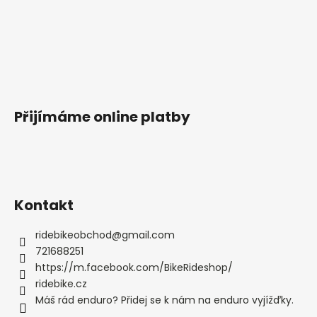
Přijímáme online platby
Kontakt
ridebikeobchod
@
gmail.com
721688251
https://m.facebook.com/BikeRideshop/
ridebike.cz
Máš rád enduro? Přidej se k nám na enduro vyjížďky.