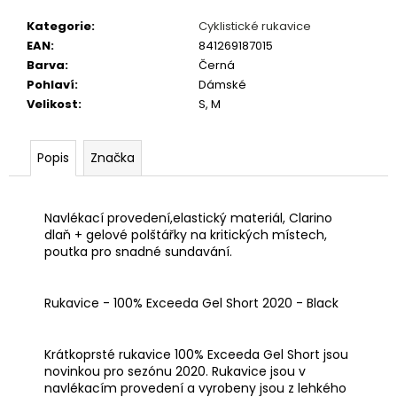
č
u
Kategorie
:
Cyklistické rukavice
j
EAN
:
841269187015
e
Barva
:
Černá
m
Pohlaví
:
Dámské
e
Velikost
:
S, M
PŘILBA
Popis
Značka
O'NEAL
TRAPPER
SOLID
CARAMEL
Navlékací provedení,elastický materiál, Clarino
dlaň + gelové polštářky na kritických místech,
2
159
poutka pro snadné sundavání.
Kč
Rukavice - 100% Exceeda Gel Short 2020 - Black
Krátkoprsté rukavice 100% Exceeda Gel Short jsou
novinkou pro sezónu 2020. Rukavice jsou v
navlékacím provedení a vyrobeny jsou z lehkého