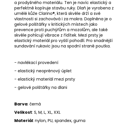
a prodyšného materiálu. Ten je navíc elastický a
perfektně kopíruje stavbu ruky. Dlaň je vyrobena z
umělé kůže Clarino®, která skvěle drží a své
vlastnosti si zachovává i za mokra. Doplněna je o
gelové polštářky v kritických místech jako
prevence proti puchýřům a mozolům, ale také
skvěle pohlcují vibrace z řídítek. Mezi prsty je
elastický materiál pro vyšší pohodlí. Pro snadnější
sundavání rukavic jsou na spodní straně poutka.
- navlékací provedení
- elastický neoprénový úplet
- elastický materiál mezi prsty
- gelové polštářky na dlani
Barva
: černá
Velikost
: S, M, L, XL, XXL
Materiál
: nylon, PU, spandex, guma