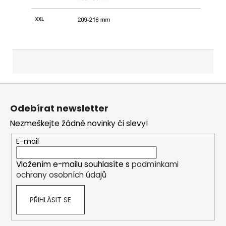
Z
á
Odebírat newsletter
p
Nezmeškejte žádné novinky či slevy!
a
t
E-mail
í
Vložením e-mailu souhlasíte s
podmínkami
ochrany osobních údajů
PŘIHLÁSIT SE