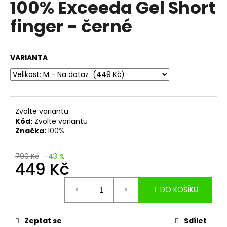
100% Exceeda Gel Short
a
finger - černé
j
í
t
VARIANTA
?
Zvolte variantu
HLEDAT
Kód:
Zvolte variantu
Značka:
100%
790 Kč
–43 %
D
449 Kč
o
Měrná
p
DO KOŠÍKU
cena:
o
r
u
Zeptat se
Sdílet