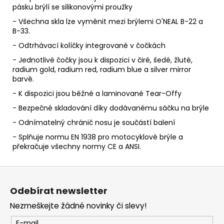
pásku brýlí se silikonovými proužky
- Všechna skla lze vyměnit mezi brýlemi O'NEAL B-22 a
B-33.
- Odtrhávací kolíčky integrované v čočkách
- Jednotlivé čočky jsou k dispozici v čiré, šedé, žluté,
radium gold, radium red, radium blue a silver mirror
barvě.
- K dispozici jsou běžné a laminované Tear-Offy
- Bezpečné skladování díky dodávanému sáčku na brýle
- Odnímatelný chránič nosu je součástí balení
- Splňuje normu EN 1938 pro motocyklové brýle a
překračuje všechny normy CE a ANSI.
Z
á
Odebírat newsletter
p
Nezmeškejte žádné novinky či slevy!
a
E-mail