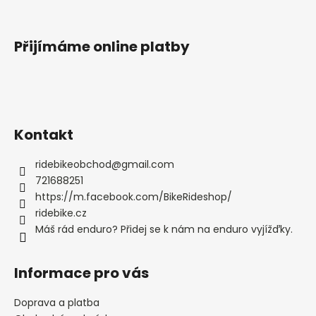
Přijímáme online platby
Kontakt
ridebikeobchod
@
gmail.com
721688251
https://m.facebook.com/BikeRideshop/
ridebike.cz
Máš rád enduro? Přidej se k nám na enduro vyjížďky.
Informace pro vás
Doprava a platba