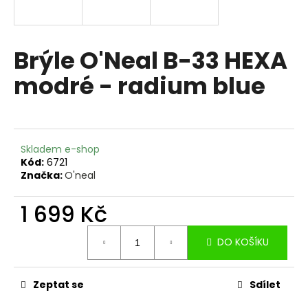
a
j
í
Brýle O'Neal B-33 HEXA
t
modré - radium blue
?
Skladem e-shop
HLEDAT
Kód:
6721
Značka:
O'neal
1 699 Kč
D
Měrná
o
DO KOŠÍKU
cena:
p
o
r
Zeptat se
Sdílet
u