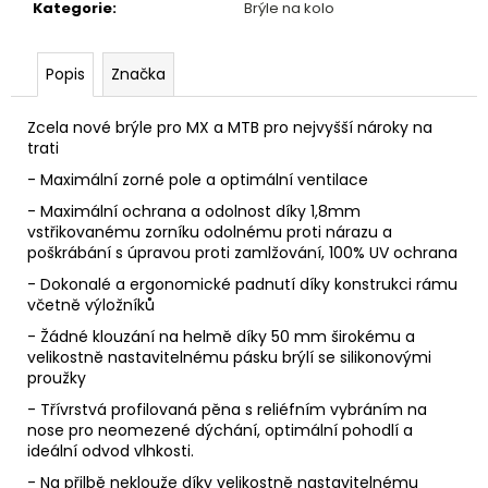
č
Kategorie
:
Brýle na kolo
u
j
e
Popis
Značka
m
e
Zcela nové brýle pro MX a MTB pro nejvyšší nároky na
trati
- Maximální zorné pole a optimální ventilace
FIVE
TEN
- Maximální ochrana a odolnost díky 1,8mm
HELLCAT
vstřikovanému zorníku odolnému proti nárazu a
CORE
poškrábání s úpravou proti zamlžování, 100% UV ochrana
BLACK/RED/STOUT
WHITE
- Dokonalé a ergonomické padnutí díky konstrukci rámu
včetně výložníků
2
280
- Žádné klouzání na helmě díky 50 mm širokému a
Kč
velikostně nastavitelnému pásku brýlí se silikonovými
Původně:
proužky
3
899
- Třívrstvá profilovaná pěna s reliéfním vybráním na
Kč
nose pro neomezené dýchání, optimální pohodlí a
ideální odvod vlhkosti.
- Na přilbě neklouže díky velikostně nastavitelnému